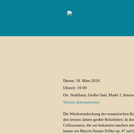
„Wie schö
Home
Datum:
18. März 2024
Uhrzeit:
19:00
Ort:
Stadthaus, Großer Saal, Markt 1, Innens
Weitere Informationen
Die Wiederentdeckung der romantischen K
den letzten Jahren großer Beliebtheit. In d
Cellosonaten, die wir bekannter machen mö
lassen wir Mayers Sonate D-Dur op. 47 auf